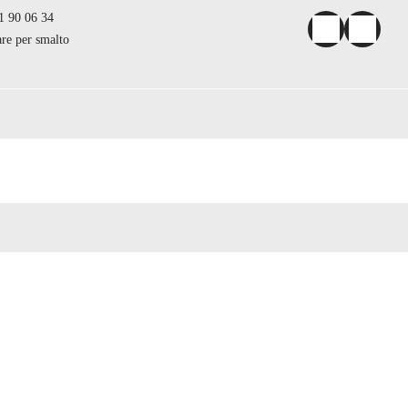
1 90 06 34
are per smalto