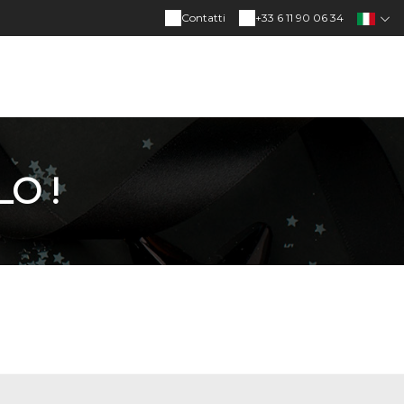
Contatti
+33 6 11 90 06 34
O !